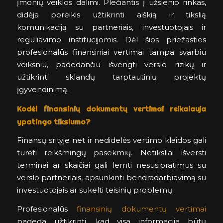
įmonių veiklos dalimi. Plečiantis į užsienio rinkas,
didėja poreikis užtikrinti aiškią ir tikslią
komunikaciją su partneriais, investuotojais ir
reguliavimo institucijomis. Dėl šios priežasties
profesionalūs finansiniai vertimai tampa svarbiu
veiksniu, padedančiu išvengti verslo rizikų ir
užtikrinti sklandų tarptautinių projektų
įgyvendinimą.
Kodėl finansinių dokumentų vertimai reikalauja
ypatingo tikslumo?
Finansų srityje net ir nedidelės vertimo klaidos gali
turėti reikšmingų pasekmių. Netiksliai išversti
terminai ar skaičiai gali lemti nesusipratimus su
verslo partneriais, apsunkinti bendradarbiavimą su
investuotojais ar sukelti teisinių problemų.
Profesionalūs
finansinių dokumentų vertimai
padeda užtikrinti, kad visa informacija būtų