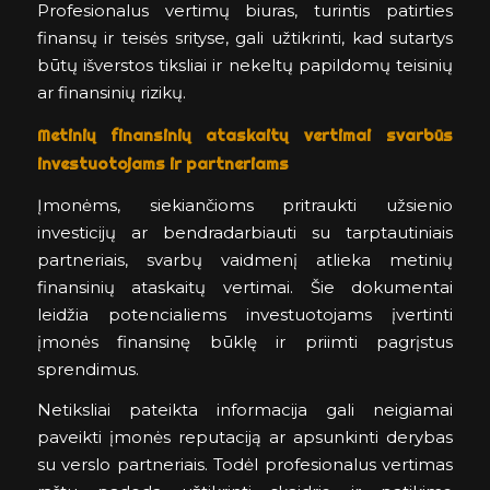
Profesionalus vertimų biuras, turintis patirties
finansų ir teisės srityse, gali užtikrinti, kad sutartys
būtų išverstos tiksliai ir nekeltų papildomų teisinių
ar finansinių rizikų.
Metinių finansinių ataskaitų vertimai svarbūs
investuotojams ir partneriams
Įmonėms, siekiančioms pritraukti užsienio
investicijų ar bendradarbiauti su tarptautiniais
partneriais, svarbų vaidmenį atlieka metinių
finansinių ataskaitų vertimai. Šie dokumentai
leidžia potencialiems investuotojams įvertinti
įmonės finansinę būklę ir priimti pagrįstus
sprendimus.
Netiksliai pateikta informacija gali neigiamai
paveikti įmonės reputaciją ar apsunkinti derybas
su verslo partneriais. Todėl profesionalus vertimas