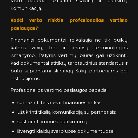
raštu padeda užtikrinti skaidrią ir patikimą
komunikaciją.
Kodėl verta rinktis profesionalias vertimo
paslaugas?
Finansiniai dokumentai reikalauja ne tik puikių
kalbos žinių, bet ir finansų terminologijos
išmanymo. Patyręs vertimų biuras gali užtikrinti,
kad dokumentai atitiktų tarptautinius standartus ir
būtų suprantami skirtingų šalių partneriams bei
institucijoms.
Profesionalios vertimo paslaugos padeda:
sumažinti teisines ir finansines rizikas;
užtikrinti tikslią komunikaciją su partneriais;
sustiprinti įmonės patikimumą;
išvengti klaidų svarbiuose dokumentuose;