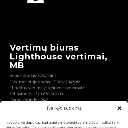
Vertimų biuras
Lighthouse vertimai,
MB
Įmonės kodas: 306726181
PVM mokėtojo kodas:
LT100017046912
El. paštas: vertimai@lighthousevertimai.lt
Tel. numeris: +370 670 00089
Darbo valandos: 24/7
Tvarkyti sutikimą
Naudojame slapukus, kad galėtumėte efektyviai naršyti ir atlikti tam
tikras funkcijas. Toliau rasite išsamią informaciją apie visus slapukus