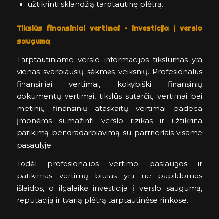
užtikrinti sklandžią tarptautinę plėtrą.
Tikslūs finansiniai vertimai – investicija į verslo
saugumą
Tarptautiniame versle informacijos tikslumas yra
vienas svarbiausių sėkmės veiksnių. Profesionalūs
finansiniai vertimai, kokybiški finansinių
dokumentų vertimai, tikslūs sutarčių vertimai bei
metinių finansinių ataskaitų vertimai padeda
įmonėms sumažinti verslo rizikas ir užtikrina
patikimą bendradarbiavimą su partneriais visame
pasaulyje.
Todėl profesionalios vertimo paslaugos ir
patikimas vertimų biuras yra ne papildomos
išlaidos, o ilgalaikė investicija į verslo saugumą,
reputaciją ir tvarią plėtrą tarptautinėse rinkose.