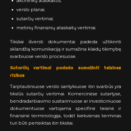
akcininkų ataskaitos;
verslo planai;
sutarčių vertimai;
metinių finansinių ataskaitų vertimai.
Tiksliai išversti dokumentai padeda užtikrinti
sklandžią komunikaciją ir sumažina klaidų tikimybę
svarbiuose verslo procesuose.
Sutarčių vertimai padeda sumažinti teisines
rizikas
Tarptautiniuose verslo santykiuose itin svarbūs yra
tikslūs sutarčių vertimai. Komercinėse sutartyse,
bendradarbiavimo susitarimuose ar investiciniuose
dokumentuose vartojama specifinė teisinė ir
finansinė terminologija, todėl kiekvienas terminas
turi būti perteiktas itin tiksliai.